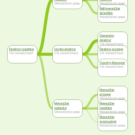
Menadžerski posao
Menadžerski posao
Šef/menadžer
skladišta
Menadžerski posao
Generalni
direktor
Viši menadžment
Direktor logistike
Izvršni direktor
Direktor prodaje
Viši menadžment
Viši menadžment
Viši menadžment
Country Manager
Viši menadžment
Menadžer
prodaje
Menadžerski posao
Menadžer
Menadžer
nabavke
logistike
Menadžerski posao
Menadžerski posao
Menadžer
proizvodnje
Menadžerski posao