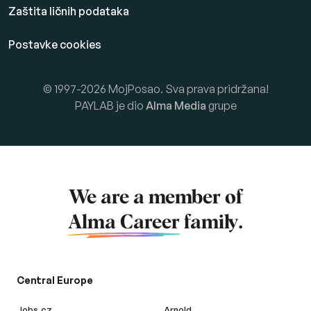
Zaštita ličnih podataka
Postavke cookies
© 1997-2026 MojPosao. Sva prava pridržana!
PAYLAB je dio
Alma Media
grupe
We are a member of
Alma Career
family.
Central Europe
Jobs.cz
Arnold