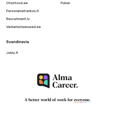
Otsintood.ee
Pulser
Personaloatrankos.lt
Recruitment.lv
Varbamisteenused.ee
Scandinavia
Jobly.fi
A better world of work for
everyone
.