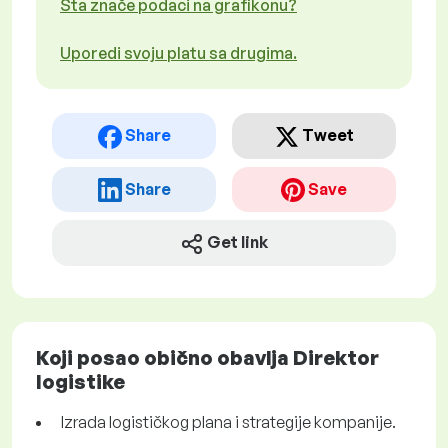
Šta znače podaci na grafikonu?
Uporedi svoju platu sa drugima.
Share
Tweet
Share
Save
Get link
Koji posao obično obavlja Direktor
logistike
Izrada logističkog plana i strategije kompanije.