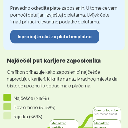
Pravedno odredite plate zaposlenih. U tome će vam
pomoći detaljan izvještaj o platama. Uvijek ćete
imati pri ruci relevantne podatke o platama.
Isprobajte alat za platu besplatno
Najčešći put karijere zaposlenika
Grafikon prikazuje kako zaposlenici najčešće
napreduju u karijeri. Kliknite na naziv radnog mjesta da
biste se upoznali s podacima o plaćama.
Najčešće (>15%)
Povremeno (5-15%)
Direktor logistike
Viši menadžment
Rijetka (<5%)
Menadžer
Menadžer
logistike
nabavke