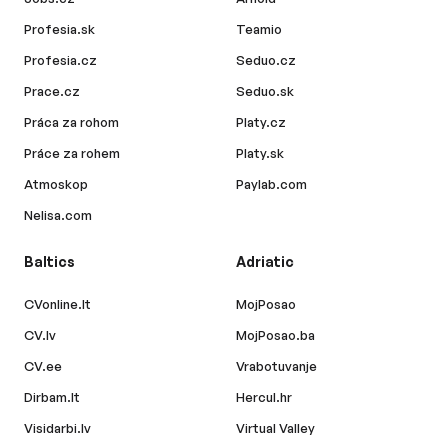
Profesia.sk
Teamio
Profesia.cz
Seduo.cz
Prace.cz
Seduo.sk
Práca za rohom
Platy.cz
Práce za rohem
Platy.sk
Atmoskop
Paylab.com
Nelisa.com
Baltics
Adriatic
CVonline.lt
MojPosao
CV.lv
MojPosao.ba
CV.ee
Vrabotuvanje
Dirbam.lt
Hercul.hr
Visidarbi.lv
Virtual Valley