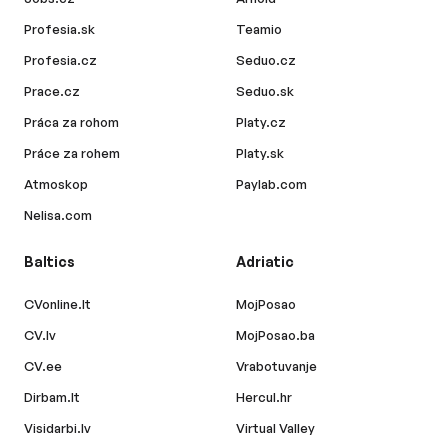
Profesia.sk
Teamio
Profesia.cz
Seduo.cz
Prace.cz
Seduo.sk
Práca za rohom
Platy.cz
Práce za rohem
Platy.sk
Atmoskop
Paylab.com
Nelisa.com
Baltics
Adriatic
CVonline.lt
MojPosao
CV.lv
MojPosao.ba
CV.ee
Vrabotuvanje
Dirbam.lt
Hercul.hr
Visidarbi.lv
Virtual Valley