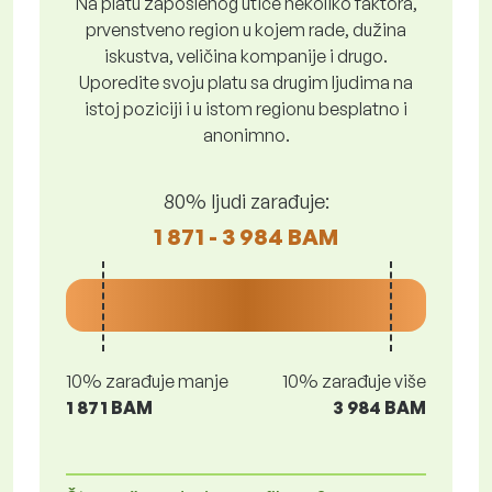
Na platu zaposlenog utiče nekoliko faktora,
prvenstveno region u kojem rade, dužina
iskustva, veličina kompanije i drugo.
Uporedite svoju platu sa drugim ljudima na
istoj poziciji i u istom regionu besplatno i
anonimno.
80% ljudi zarađuje:
1 871 - 3 984 BAM
10% zarađuje manje
10% zarađuje više
1 871 BAM
3 984 BAM