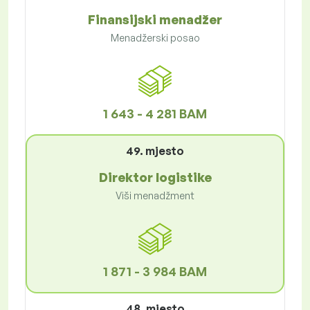
Finansijski menadžer
Menadžerski posao
1 643 - 4 281 BAM
49. mjesto
Direktor logistike
Viši menadžment
1 871 - 3 984 BAM
48. mjesto