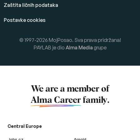
Zaštita ličnih podataka
Postavke cookies
© 1997-2026 MojPosao. Sva prava pridržana!
PAYLAB je dio
Alma Media
grupe
We are a member of
Alma Career
family.
Central Europe
Jobs.cz
Arnold