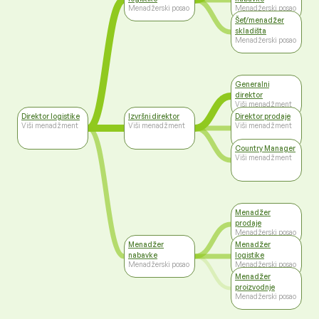
Menadžerski posao
Menadžerski posao
Šef/menadžer
skladišta
Menadžerski posao
Generalni
direktor
Viši menadžment
Direktor logistike
Izvršni direktor
Direktor prodaje
Viši menadžment
Viši menadžment
Viši menadžment
Country Manager
Viši menadžment
Menadžer
prodaje
Menadžerski posao
Menadžer
Menadžer
nabavke
logistike
Menadžerski posao
Menadžerski posao
Menadžer
proizvodnje
Menadžerski posao