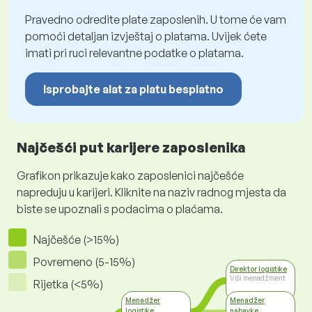
Pravedno odredite plate zaposlenih. U tome će vam
pomoći detaljan izvještaj o platama. Uvijek ćete
imati pri ruci relevantne podatke o platama.
Isprobajte alat za platu besplatno
Najčešći put karijere zaposlenika
Grafikon prikazuje kako zaposlenici najčešće
napreduju u karijeri. Kliknite na naziv radnog mjesta da
biste se upoznali s podacima o plaćama.
Najčešće (>15%)
Povremeno (5-15%)
Direktor logistike
Viši menadžment
Rijetka (<5%)
Menadžer
Menadžer
logistike
nabavke