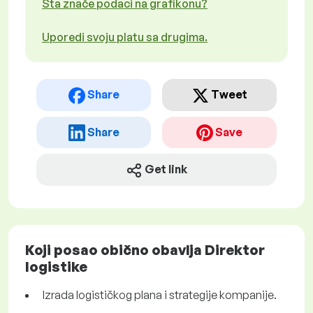
Šta znače podaci na grafikonu?
Uporedi svoju platu sa drugima.
Share
Tweet
Share
Save
Get link
Koji posao obično obavlja Direktor
logistike
Izrada logističkog plana i strategije kompanije.