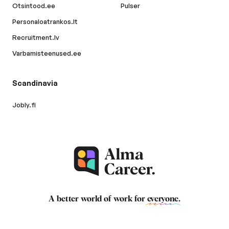
Otsintood.ee
Pulser
Personaloatrankos.lt
Recruitment.lv
Varbamisteenused.ee
Scandinavia
Jobly.fi
A better world of work for
everyone
.