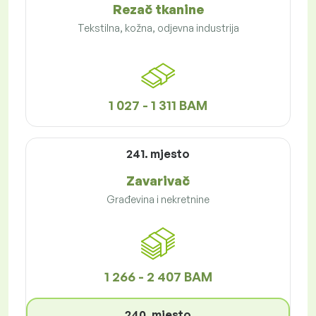
Rezač tkanine
Tekstilna, kožna, odjevna industrija
1 027 - 1 311 BAM
241. mjesto
Zavarivač
Građevina i nekretnine
1 266 - 2 407 BAM
240. mjesto