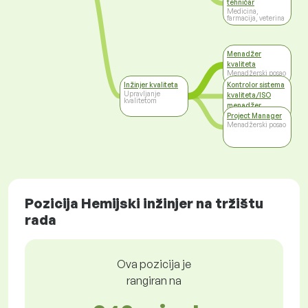
tehničar
Medicina,
farmacija, veterina
Menadžer
kvaliteta
Menadžerski posao
Inžinjer kvaliteta
Kontrolor sistema
Upravljanje
kvaliteta/ISO
kvalitetom
menadžer
Viši menadžment
Project Manager
Menadžerski posao
Pozicija Hemijski inžinjer na tržištu
rada
Ova pozicija je
rangiran na