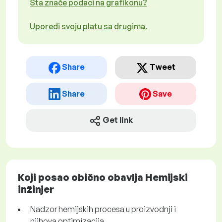
Šta znače podaci na grafikonu?
Uporedi svoju platu sa drugima.
Share
Tweet
Share
Save
Get link
Koji posao obično obavlja Hemijski
inžinjer
Nadzor hemijskih procesa u proizvodnji i
njihova optimizacija.