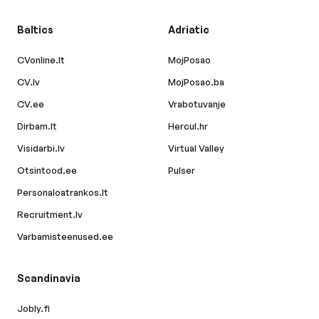
Baltics
Adriatic
CVonline.lt
MojPosao
CV.lv
MojPosao.ba
CV.ee
Vrabotuvanje
Dirbam.lt
Hercul.hr
Visidarbi.lv
Virtual Valley
Otsintood.ee
Pulser
Personaloatrankos.lt
Recruitment.lv
Varbamisteenused.ee
Scandinavia
Jobly.fi