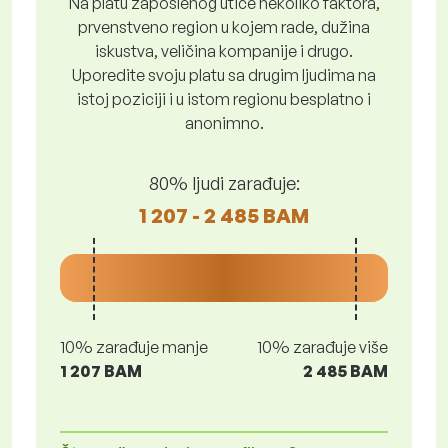
Na platu zaposlenog utiče nekoliko faktora,
prvenstveno region u kojem rade, dužina
iskustva, veličina kompanije i drugo.
Uporedite svoju platu sa drugim ljudima na
istoj poziciji i u istom regionu besplatno i
anonimno.
80% ljudi zarađuje:
1 207 - 2 485 BAM
10% zarađuje manje
10% zarađuje više
1 207 BAM
2 485 BAM