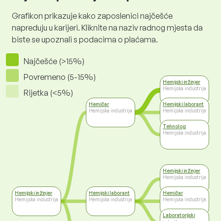
Grafikon prikazuje kako zaposlenici najčešće
napreduju u karijeri. Kliknite na naziv radnog mjesta da
biste se upoznali s podacima o plaćama.
Najčešće (>15%)
Povremeno (5-15%)
Hemijski inžinjer
Hemijska industrija
Rijetka (<5%)
Hemičar
Hemijski laborant
Hemijska industrija
Hemijska industrija
Tehnolog
Hemijska industrija
Hemijski inžinjer
Hemijska industrija
Hemijski inžinjer
Hemijski laborant
Hemičar
Hemijska industrija
Hemijska industrija
Hemijska industrija
Laboratorijski