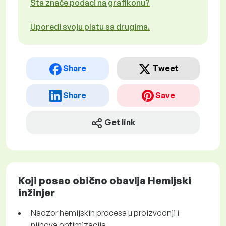
Šta znače podaci na grafikonu?
Uporedi svoju platu sa drugima.
Share
Tweet
Share
Save
Get link
Koji posao obično obavlja Hemijski
inžinjer
Nadzor hemijskih procesa u proizvodnji i
njihova optimizacija.