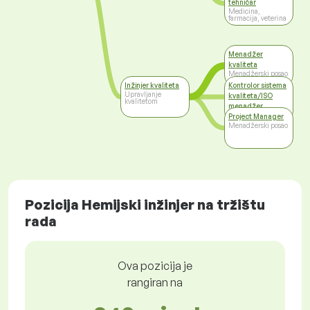
tehničar
Medicina,
farmacija, veterina
Menadžer
kvaliteta
Menadžerski posao
Inžinjer kvaliteta
Kontrolor sistema
Upravljanje
kvaliteta/ISO
kvalitetom
menadžer
Viši menadžment
Project Manager
Menadžerski posao
Pozicija Hemijski inžinjer na tržištu
rada
Ova pozicija je
rangiran na