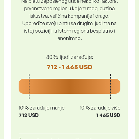
Na platu zaposlenog utiče nekoliko faktora,
prvenstveno region u kojem rade, dužina
iskustva, veličina kompanije i drugo.
Uporedite svoju platu sa drugim ljudima na
istoj poziciji i u istom regionu besplatno i
anonimno.
80% ljudi zarađuje:
712 - 1 465 USD
10% zarađuje manje
10% zarađuje više
712 USD
1 465 USD