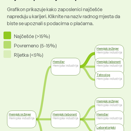
Grafikon prikazuje kako zaposlenici najčešće
napreduju u karijeri. Kliknite na naziv radnog mjesta da
biste se upoznali s podacima o plaćama.
Najčešće (>15%)
Povremeno (5-15%)
Hemijski inžinjer
Hemijska industrija
Rijetka (<5%)
Hemičar
Hemijski laborant
Hemijska industrija
Hemijska industrija
Tehnolog
Hemijska industrija
Hemijski inžinjer
Hemijska industrija
Hemijski inžinjer
Hemijski laborant
Hemičar
Hemijska industrija
Hemijska industrija
Hemijska industrija
Laboratorijski