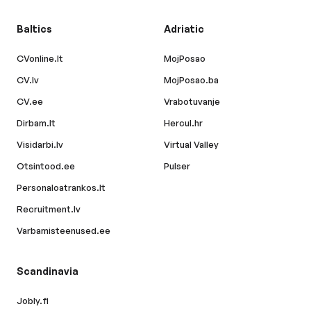
Baltics
Adriatic
CVonline.lt
MojPosao
CV.lv
MojPosao.ba
CV.ee
Vrabotuvanje
Dirbam.lt
Hercul.hr
Visidarbi.lv
Virtual Valley
Otsintood.ee
Pulser
Personaloatrankos.lt
Recruitment.lv
Varbamisteenused.ee
Scandinavia
Jobly.fi