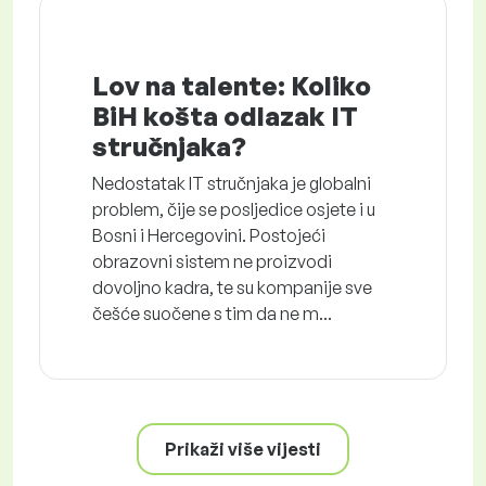
Lov na talente: Koliko
BiH košta odlazak IT
stručnjaka?
Nedostatak IT stručnjaka je globalni
problem, čije se posljedice osjete i u
Bosni i Hercegovini. Postojeći
obrazovni sistem ne proizvodi
dovoljno kadra, te su kompanije sve
češće suočene s tim da ne m...
Prikaži više vijesti