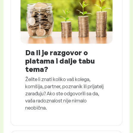
Da li je razgovor o
platama i dalje tabu
tema?
Želite li znati koliko vaš kolega,
komšija, partner, poznanik ili prijatelj
zarađuju? Ako ste odgovorili sa da,
vaša radoznalost nije nimalo
neobična.