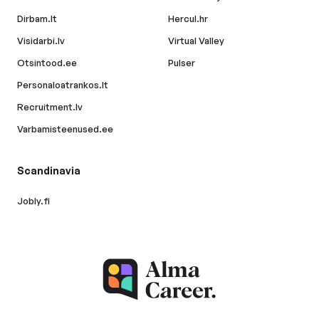
Dirbam.lt
Hercul.hr
Visidarbi.lv
Virtual Valley
Otsintood.ee
Pulser
Personaloatrankos.lt
Recruitment.lv
Varbamisteenused.ee
Scandinavia
Jobly.fi