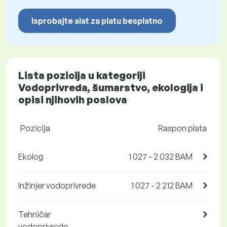
Isprobajte alat za platu besplatno
Lista pozicija u kategoriji
Vodoprivreda, šumarstvo, ekologija i
opisi njihovih poslova
Pozicija
Raspon plata
Ekolog
1 027 - 2 032 BAM
Inžinjer vodoprivrede
1 027 - 2 212 BAM
Tehničar
vodoprivrede