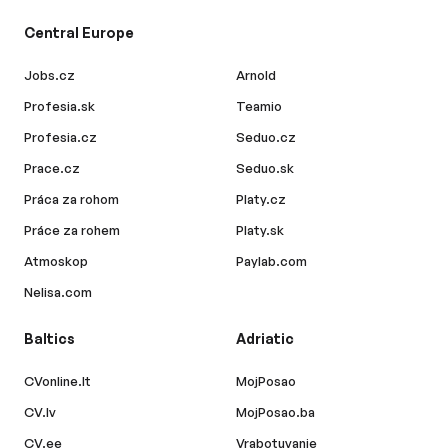
Central Europe
Jobs.cz
Arnold
Profesia.sk
Teamio
Profesia.cz
Seduo.cz
Prace.cz
Seduo.sk
Práca za rohom
Platy.cz
Práce za rohem
Platy.sk
Atmoskop
Paylab.com
Nelisa.com
Baltics
Adriatic
CVonline.lt
MojPosao
CV.lv
MojPosao.ba
CV.ee
Vrabotuvanje