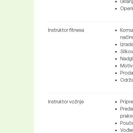
Uklanj
Operi
Instruktor fitnesa
Komuni
način
Izrada
Slikov
Nadgl
Motivi
Prodaj
Održa
Instruktor vožnje
Pripr
Preda
praks
Pouča
Vođen