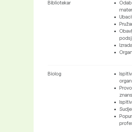
Bibliotekar
Odabir
materi
Ubaci
Pružan
Obavlj
podsje
Izrad
Organi
Biolog
Ispiti
organ
Provođ
znanst
Ispiti
Sudjel
Popunj
profes