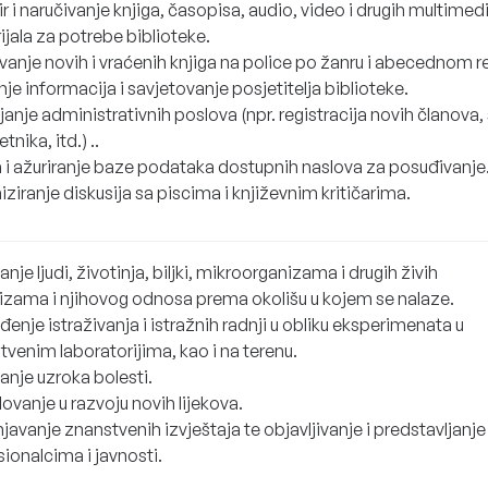
 i naručivanje knjiga, časopisa, audio, video i drugih multimedi
jala za potrebe biblioteke.
vanje novih i vraćenih knjiga na police po žanru i abecednom r
je informacija i savjetovanje posjetitelja biblioteke.
anje administrativnih poslova (npr. registracija novih članova, 
tnika, itd.) ..
a i ažuriranje baze podataka dostupnih naslova za posuđivanje
ziranje diskusija sa piscima i književnim kritičarima.
vanje ljudi, životinja, biljki, mikroorganizama i drugih živih
izama i njihovog odnosa prema okolišu u kojem se nalaze.
enje istraživanja i istražnih radnji u obliku eksperimenata u
venim laboratorijima, kao i na terenu.
vanje uzroka bolesti.
ovanje u razvoju novih lijekova.
avanje znanstvenih izvještaja te objavljivanje i predstavljanje 
ionalcima i javnosti.