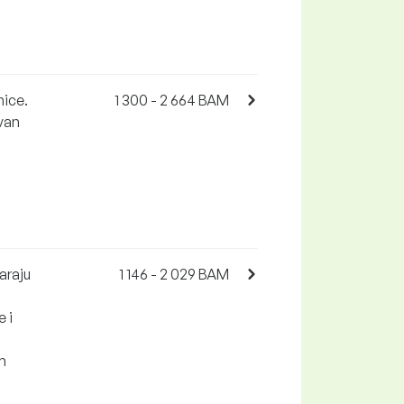
nice.
1 300 - 2 664 BAM
zvan
araju
1 146 - 2 029 BAM
 i
m