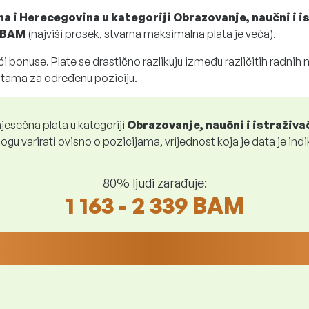
na i Herecegovina u kategoriji Obrazovanje, naučni i i
9 BAM
(najviši prosek, stvarna maksimalna plata je veća).
i bonuse. Plate se drastično razlikuju između različitih radnih
atama za određenu poziciju.
esečna plata u kategoriji
Obrazovanje, naučni i istraživa
ogu varirati ovisno o pozicijama, vrijednost koja je data je indi
80% ljudi zarađuje:
1 163 - 2 339 BAM