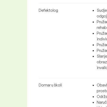
Defektolog
Sudjel
odgoj
Pruža
rehabi
Pruža
indiv
Pruža
Pruža
Slanje
obraz
inval
Domar u školi
Obavl
prost
Održav
Naruči