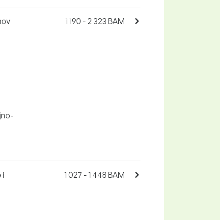
hov
1 190 - 2 323 BAM
jno-
 i
1 027 - 1 448 BAM