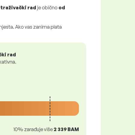
straživački rad
je obično
od
 mjesta. Ako vas zanima plata
čki rad
kativna.
10% zarađuje više
2 339 BAM