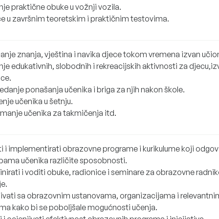
je praktične obuke u vožnji vozila.
e u završnim teoretskim i praktičnim testovima.
janje znanja, vještina i navika djece tokom vremena izvan učio
nje edukativnih, slobodnih i rekreacijskih aktivnosti za djecu,i
ice.
edanje ponašanja učenika i briga za njih nakon škole.
nje učenika u šetnju.
emanje učenika za takmičenja itd.
ti i implementirati obrazovne programe i kurikulume koji odgov
bama učenika različite sposobnosti.
nirati i voditi obuke, radionice i seminare za obrazovne radnike
je.
ivati sa obrazovnim ustanovama, organizacijama i relevantni
ima kako bi se poboljšale mogućnosti učenja.
i i ocjenjivati efektivnost obrazovnih programa i inicijativa.