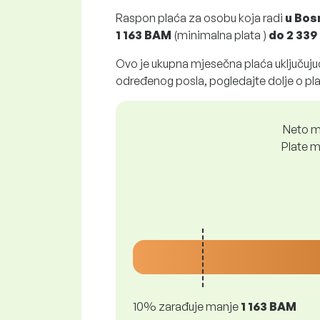
Raspon plaća za osobu koja radi
u Bos
1 163 BAM
(minimalna plata )
do
2 33
Ovo je ukupna mjesečna plaća uključujuć
određenog posla, pogledajte dolje o pl
Neto mj
Plate m
10% zarađuje manje
1 163 BAM