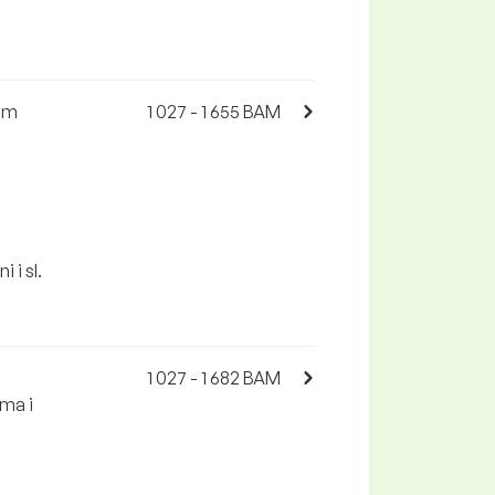
vom
1 027 - 1 655 BAM
 i sl.
1 027 - 1 682 BAM
ima i