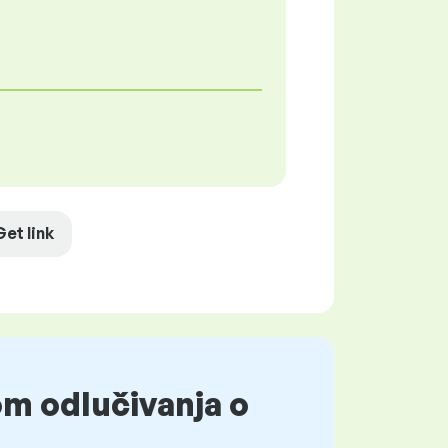
Get link
om odlučivanja o