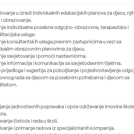
ovanje u izradi individualnih edukacijskih planova za djecu, nji
 i obrazovanje.
nje individualne posebne odgojno-obrazovne, terapeutske i
litacijske usluge.
nje konsultantskih usluga pravnim zastupnicima u vezi sa
idualim obrazovnim planovima za djecu.
nje savjetovanja i pomoći nastavnicima.
nje informacija i komunikacija sa savjetodavnim tijelima.
 prijedloga i sugestija za poboljšanje i pojednostavljenje odgo
ovnog rada sa djecom sa posebnim potrebama i djecom sa
iditetom.
janje jednostavnih popravaka i opće održavanje imovine škole
ora.
anje čistoće i reda u školi.
vanje i primanje radova iz specijaliziranih kompanija.