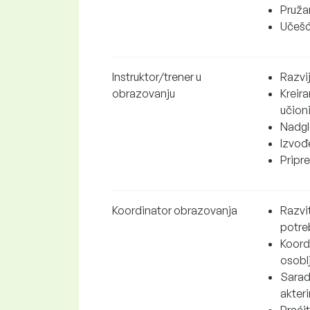
Pružan
Učešć
Instruktor/trener u
Razvi
obrazovanju
Kreira
učion
Nadgl
Izvođe
Pripr
Koordinator obrazovanja
Razvi
potre
Koordi
osobl
Sarad
akter
Praćit