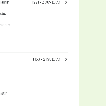
jalnih
1 221 - 2 089 BAM
edu.
slanje
.
1 153 - 2 135 BAM
istih