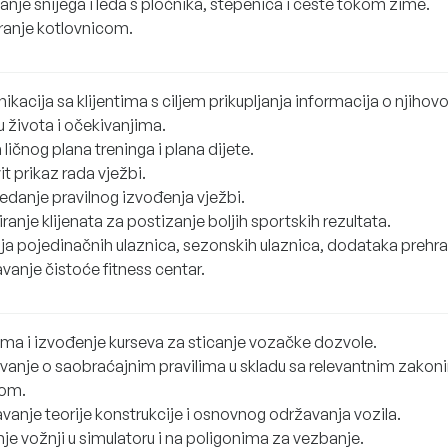
anje snijega i leda s pločnika, stepenica i ceste tokom zime.
ranje kotlovnicom.
kacija sa klijentima s ciljem prikupljanja informacija o njiho
u života i očekivanjima.
 ličnog plana treninga i plana dijete.
it prikaz rada vježbi.
edanje pravilnog izvođenja vježbi.
ranje klijenata za postizanje boljih sportskih rezultata.
a pojedinačnih ulaznica, sezonskih ulaznica, dodataka prehrani
vanje čistoće fitness centar.
ema i izvođenje kurseva za sticanje vozačke dozvole.
vanje o saobraćajnim pravilima u skladu sa relevantnim zakon
om.
vanje teorije konstrukcije i osnovnog održavanja vozila.
je vožnji u simulatoru i na poligonima za vezbanje.