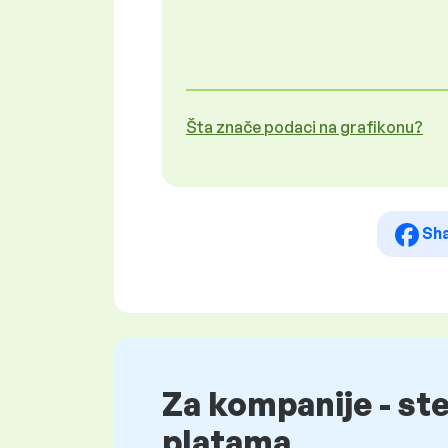
Šta znače podaci na grafikonu?
Sh
Za kompanije - st
platama