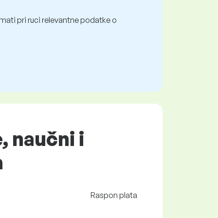
mati pri ruci relevantne podatke o
, naučni i
a
Raspon plata