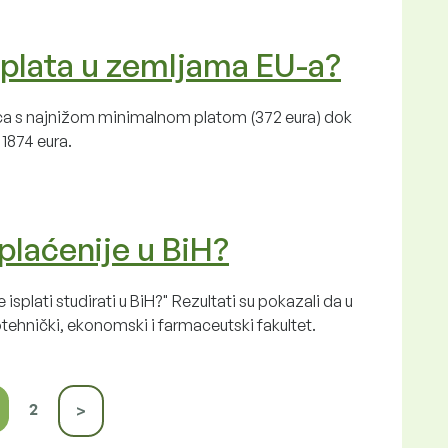
 plata u zemljama EU-a?
ica s najnižom minimalnom platom (372 eura) dok
1874 eura.
plaćenije u BiH?
e isplati studirati u BiH?" Rezultati su pokazali da u
otehnički, ekonomski i farmaceutski fakultet.
2
>