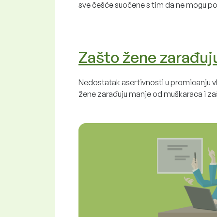
sve češće suočene s tim da ne mogu po
Zašto žene zarađu
Nedostatak asertivnosti u promicanju vla
žene zarađuju manje od muškaraca i zaš