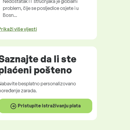
Nedostatak IT stručnjaka je globalni
problem, čije se posljedice osjete i u
Bosn...
Prikaži više vijesti
Saznajte da li ste
plaćeni
pošteno
Nabavite
besplatno
personalizovano
poređenje zarada.
Pristupite istraživanju plata