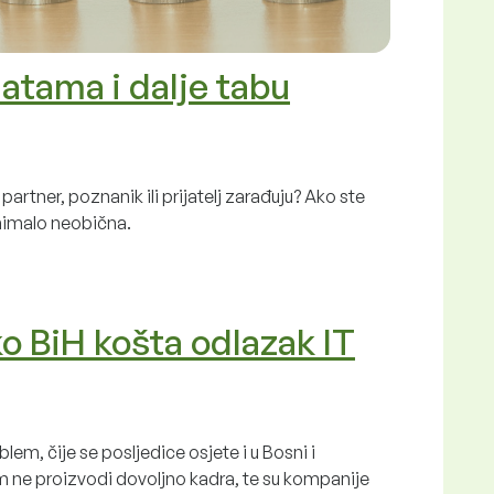
platama i dalje tabu
 partner, poznanik ili prijatelj zarađuju? Ako ste
 nimalo neobična.
ko BiH košta odlazak IT
lem, čije se posljedice osjete i u Bosni i
m ne proizvodi dovoljno kadra, te su kompanije