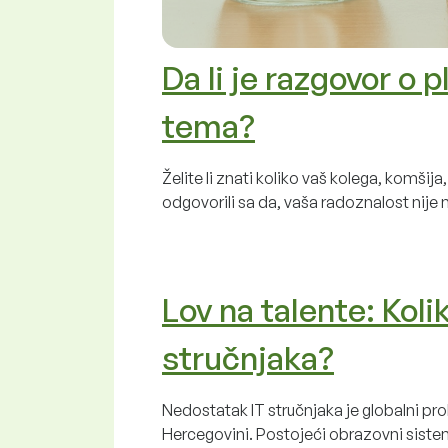
Da li je razgovor o 
tema?
Želite li znati koliko vaš kolega, komšija,
odgovorili sa da, vaša radoznalost nije
Lov na talente: Koli
stručnjaka?
Nedostatak IT stručnjaka je globalni prob
Hercegovini. Postojeći obrazovni siste