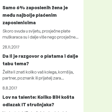
Samo 6% zaposlenih žena je
među najbolje plaćenim
zaposlenicima
Skoro svuda u svijetu, prosječne plate
muškaraca su i dalje više nego prosječne...
28.11.2017
Da li je razgovor o platama i dalje
tabu tema?
Želite li znati koliko vaš kolega, komšija,
partner, poznanik ili prijatelj zara...
8.8.2017
Lov na talente: Koliko BiH košta
odlazak IT stručnjaka?