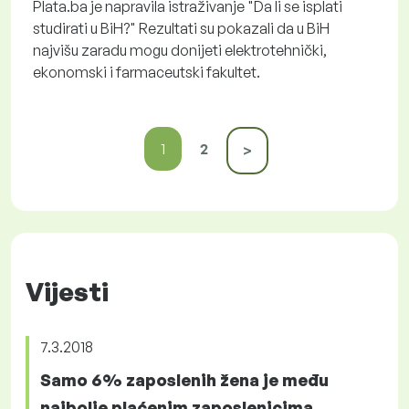
Plata.ba je napravila istraživanje "Da li se isplati
studirati u BiH?" Rezultati su pokazali da u BiH
najvišu zaradu mogu donijeti elektrotehnički,
ekonomski i farmaceutski fakultet.
1
2
>
Vijesti
7.3.2018
Samo 6% zaposlenih žena je među
najbolje plaćenim zaposlenicima