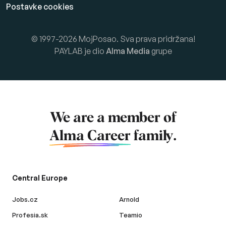
Postavke cookies
© 1997-2026 MojPosao. Sva prava pridržana!
PAYLAB je dio
Alma Media
grupe
We are a member of
Alma Career
family.
Central Europe
Jobs.cz
Arnold
Profesia.sk
Teamio