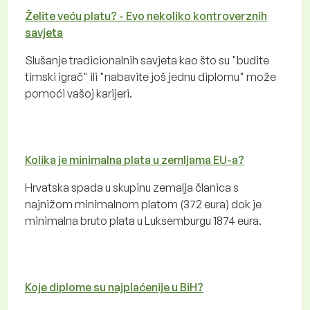
Želite veću platu? - Evo nekoliko kontroverznih
savjeta
Slušanje tradicionalnih savjeta kao što su "budite
timski igrač" ili "nabavite još jednu diplomu" može
pomoći vašoj karijeri.
Kolika je minimalna plata u zemljama EU-a?
Hrvatska spada u skupinu zemalja članica s
najnižom minimalnom platom (372 eura) dok je
minimalna bruto plata u Luksemburgu 1874 eura.
Koje diplome su najplaćenije u BiH?