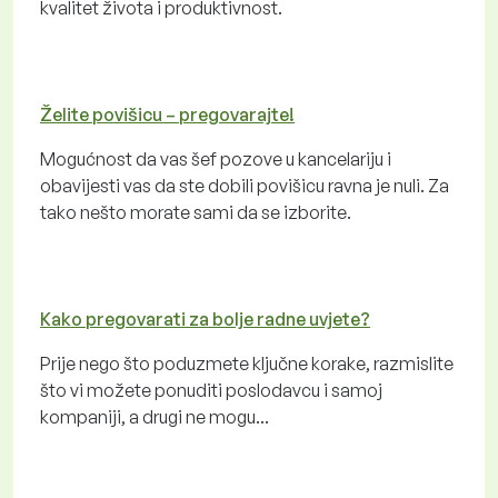
kvalitet života i produktivnost.
Želite povišicu – pregovarajte!
Mogućnost da vas šef pozove u kancelariju i
obavijesti vas da ste dobili povišicu ravna je nuli. Za
tako nešto morate sami da se izborite.
Kako pregovarati za bolje radne uvjete?
Prije nego što poduzmete ključne korake, razmislite
što vi možete ponuditi poslodavcu i samoj
kompaniji, a drugi ne mogu...