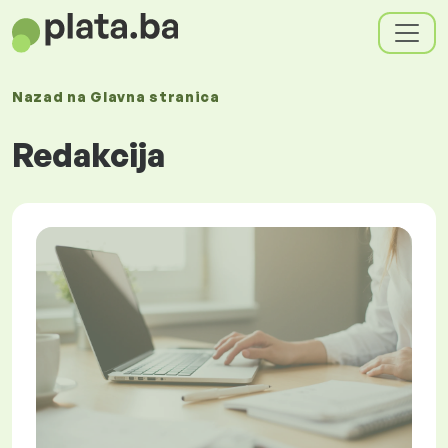
Nazad na
Glavna stranica
Redakcija