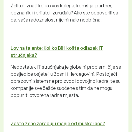
Želite li znati koliko vaš kolega, komšija, partner,
poznanik ili prijatelj zarađuju? Ako ste odgovorili sa
da, vaša radoznalost nije nimalo neobična.
Lov na talente: Koliko BiH košta odlazak IT
stručnjaka?
Nedostatak IT stručnjaka je globalni problem, čije se
posljedice osjete i u Bosni i Hercegovini. Postojeći
obrazovni sistem ne proizvodi dovoljno kadra, te su
kompanije sve češće suočene s tim da ne mogu
popuniti otvorena radna mjesta.
Zašto žene zarađuju manje od muškaraca?