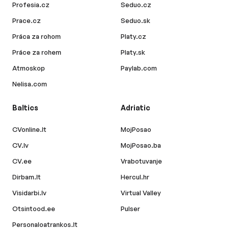
Profesia.cz
Seduo.cz
Prace.cz
Seduo.sk
Práca za rohom
Platy.cz
Práce za rohem
Platy.sk
Atmoskop
Paylab.com
Nelisa.com
Baltics
Adriatic
CVonline.lt
MojPosao
CV.lv
MojPosao.ba
CV.ee
Vrabotuvanje
Dirbam.lt
Hercul.hr
Visidarbi.lv
Virtual Valley
Otsintood.ee
Pulser
Personaloatrankos.lt