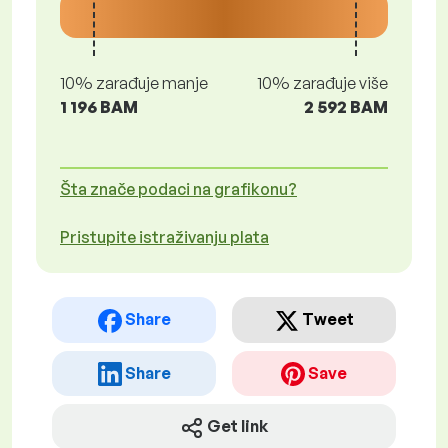
10% zarađuje manje
10% zarađuje više
1 196 BAM
2 592 BAM
Šta znače podaci na grafikonu?
Pristupite istraživanju plata
Share
Tweet
Share
Save
Get link