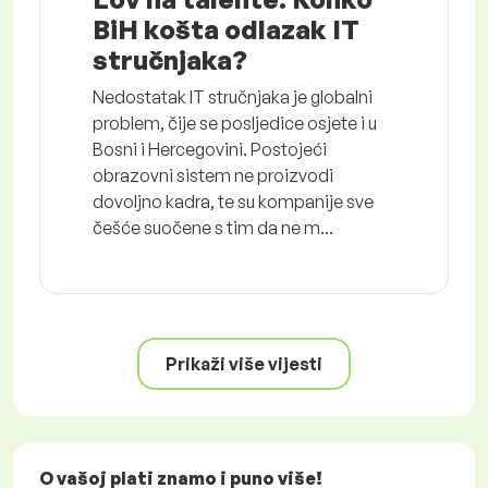
BiH košta odlazak IT
stručnjaka?
Nedostatak IT stručnjaka je globalni
problem, čije se posljedice osjete i u
Bosni i Hercegovini. Postojeći
obrazovni sistem ne proizvodi
dovoljno kadra, te su kompanije sve
češće suočene s tim da ne m...
Prikaži više vijesti
O vašoj plati znamo i puno više!