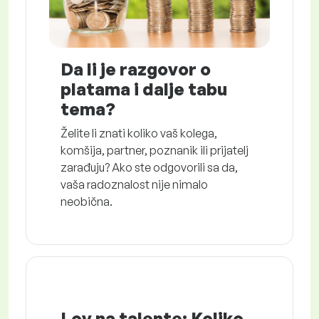
Da li je razgovor o
platama i dalje tabu
tema?
Želite li znati koliko vaš kolega,
komšija, partner, poznanik ili prijatelj
zarađuju? Ako ste odgovorili sa da,
vaša radoznalost nije nimalo
neobična.
Lov na talente: Koliko