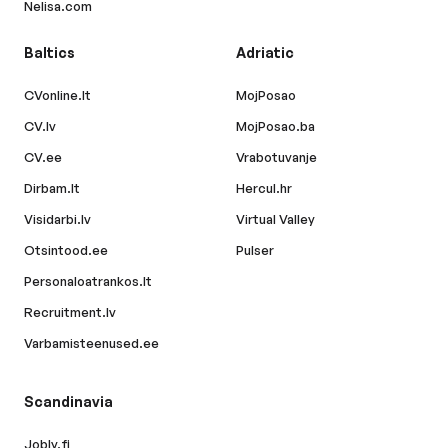
Nelisa.com
Baltics
Adriatic
CVonline.lt
MojPosao
CV.lv
MojPosao.ba
CV.ee
Vrabotuvanje
Dirbam.lt
Hercul.hr
Visidarbi.lv
Virtual Valley
Otsintood.ee
Pulser
Personaloatrankos.lt
Recruitment.lv
Varbamisteenused.ee
Scandinavia
Jobly.fi