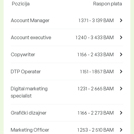
Pozicija
Raspon plata
Account Manager
1 371 - 3 139 BAM
Account executive
1 240 - 3 433 BAM
Copywriter
1 156 - 2 433 BAM
DTP Operater
1 151 - 1 857 BAM
Digital marketing
1 231 - 2 665 BAM
specialist
Grafički dizajner
1 166 - 2 273 BAM
Marketing Officer
1 253 - 2 510 BAM