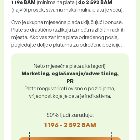
1 196 BAM
(minimalna plata )
do
2 592 BAM
(najviši prosek, stvarna maksimalna plata je veća).
Ovo je ukupna mjesečna plaća uključujući bonuse.
Plate se drastično razlikuju između različitih radnih
mjesta. Ako vas zanima plata određenog posla,
pogledajte dolje o platama za određenu poziciju.
Neto mjesečna plata u kategoriji
Marketing, oglašavanje/advertising,
PR
Plate mogu varirati ovisno o pozicijama,
vrijednost koja je data je indikativna.
80% ljudi zarađuje:
1 196 - 2 592 BAM