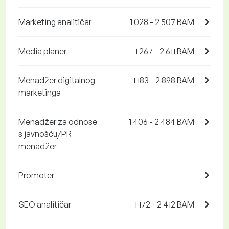
Marketing analitičar
1 028 - 2 507 BAM
Media planer
1 267 - 2 611 BAM
Menadžer digitalnog
1 183 - 2 898 BAM
marketinga
Menadžer za odnose
1 406 - 2 484 BAM
s javnošću/PR
menadžer
Promoter
SEO analitičar
1 172 - 2 412 BAM