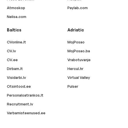
Atmoskop
Paylab.com
Nelisa.com
Baltics
Adriatic
CVonline.lt
MojPosao
CV.lv
MojPosao.ba
CV.ee
Vrabotuvanje
Dirbam.lt
Hercul.hr
Visidarbi.lv
Virtual Valley
Otsintood.ee
Pulser
Personaloatrankos.lt
Recruitment.lv
Varbamisteenused.ee