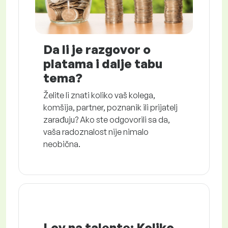
Da li je razgovor o
platama i dalje tabu
tema?
Želite li znati koliko vaš kolega,
komšija, partner, poznanik ili prijatelj
zarađuju? Ako ste odgovorili sa da,
vaša radoznalost nije nimalo
neobična.
Lov na talente: Koliko