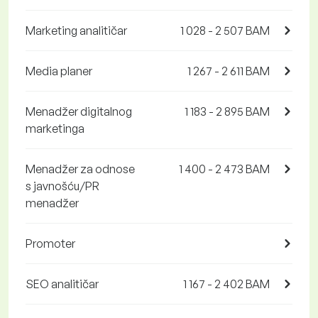
Marketing analitičar
1 028 - 2 507 BAM
Media planer
1 267 - 2 611 BAM
Menadžer digitalnog
1 183 - 2 895 BAM
marketinga
Menadžer za odnose
1 400 - 2 473 BAM
s javnošću/PR
menadžer
Promoter
SEO analitičar
1 167 - 2 402 BAM