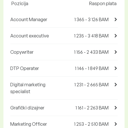
Pozicija
Raspon plata
Account Manager
1 365 - 3 126 BAM
Account executive
1 235 - 3 418 BAM
Copywriter
1 156 - 2 433 BAM
DTP Operater
1 146 - 1 849 BAM
Digital marketing
1 231 - 2 665 BAM
specialist
Grafički dizajner
1 161 - 2 263 BAM
Marketing Officer
1 253 - 2 510 BAM