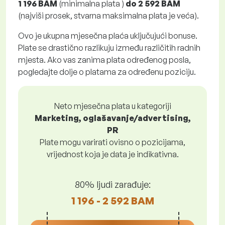
1 196 BAM
(minimalna plata )
do
2 592 BAM
(najviši prosek, stvarna maksimalna plata je veća).
Ovo je ukupna mjesečna plaća uključujući bonuse.
Plate se drastično razlikuju između različitih radnih
mjesta. Ako vas zanima plata određenog posla,
pogledajte dolje o platama za određenu poziciju.
Neto mjesečna plata u kategoriji
Marketing, oglašavanje/advertising,
PR
Plate mogu varirati ovisno o pozicijama,
vrijednost koja je data je indikativna.
80% ljudi zarađuje:
1 196 - 2 592 BAM