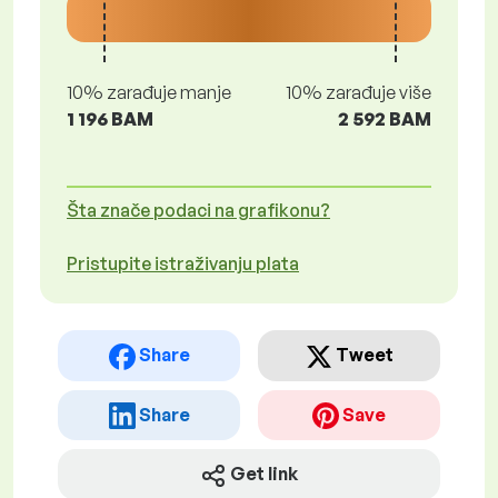
10% zarađuje manje
10% zarađuje više
1 196 BAM
2 592 BAM
Šta znače podaci na grafikonu?
Pristupite istraživanju plata
Share
Tweet
Share
Save
Get link