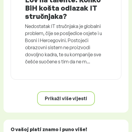
BiH košta odlazak IT
stručnjaka?
Nedostatak IT stručnjaka je globalni
problem, čije se posljedice osjete i u
Bosni i Hercegovini. Postojeći
obrazovni sistem ne proizvodi
dovoljno kadra, te su kompanije sve
češće suočene s tim da ne m...
Prikaži više vijesti
O vašoj plati znamo i puno više!