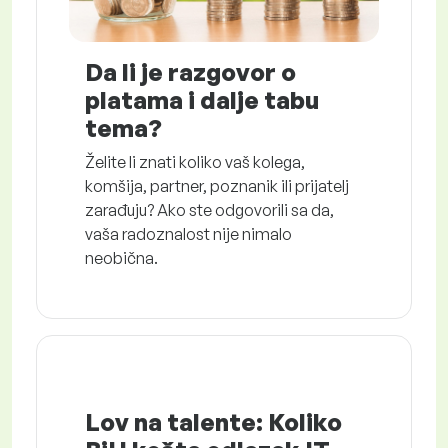
Da li je razgovor o
platama i dalje tabu
tema?
Želite li znati koliko vaš kolega,
komšija, partner, poznanik ili prijatelj
zarađuju? Ako ste odgovorili sa da,
vaša radoznalost nije nimalo
neobična.
Lov na talente: Koliko