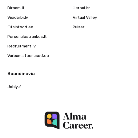
Dirbam.lt
Hercul.hr
Visidarbi.lv
Virtual Valley
Otsintood.ee
Pulser
Personaloatrankos.lt
Recruitment.lv
Varbamisteenused.ee
Scandinavia
Jobly.fi