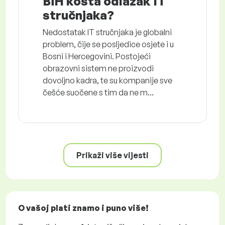
BiH košta odlazak IT
stručnjaka?
Nedostatak IT stručnjaka je globalni
problem, čije se posljedice osjete i u
Bosni i Hercegovini. Postojeći
obrazovni sistem ne proizvodi
dovoljno kadra, te su kompanije sve
češće suočene s tim da ne m...
Prikaži više vijesti
O vašoj plati znamo i puno više!