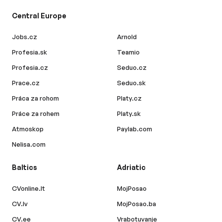
Central Europe
Jobs.cz
Arnold
Profesia.sk
Teamio
Profesia.cz
Seduo.cz
Prace.cz
Seduo.sk
Práca za rohom
Platy.cz
Práce za rohem
Platy.sk
Atmoskop
Paylab.com
Nelisa.com
Baltics
Adriatic
CVonline.lt
MojPosao
CV.lv
MojPosao.ba
CV.ee
Vrabotuvanje