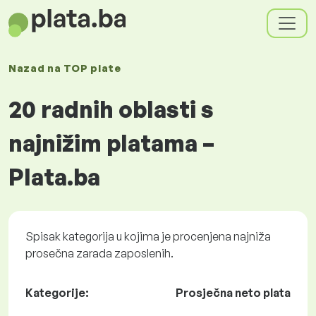
Nazad na
TOP plate
20 radnih oblasti s
najnižim platama –
Plata.ba
Spisak kategorija u kojima je procenjena najniža
prosečna zarada zaposlenih.
Kategorije:
Prosječna neto plata