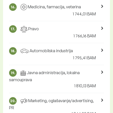
Medicina, farmacija, veterina
16.
1 744,01 BAM
Pravo
17.
1 766,16 BAM
Automobilska industrija
18.
1 795,41 BAM
Javna administracija, lokalna
19.
samouprava
1 810,13 BAM
Marketing, oglašavanje/advertising,
20.
PR