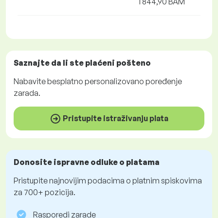
1 844,90 BAM
Saznajte da li ste plaćeni
pošteno
Nabavite
besplatno
personalizovano poređenje
zarada.
Pristupite istraživanju plata
Donosite ispravne odluke o platama
Pristupite najnovijim podacima o platnim spiskovima
za 700+ pozicija.
Rasporedi zarade