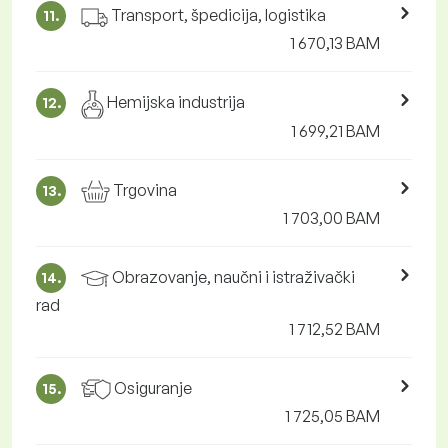
Transport, špedicija, logistika
11.
1 670,13 BAM
Hemijska industrija
12.
1 699,21 BAM
Trgovina
13.
1 703,00 BAM
Obrazovanje, naučni i istraživački
14.
rad
1 712,52 BAM
Osiguranje
15.
1 725,05 BAM