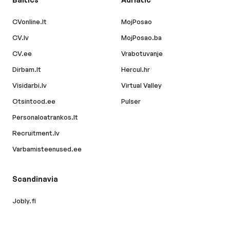
CVonline.lt
MojPosao
CV.lv
MojPosao.ba
CV.ee
Vrabotuvanje
Dirbam.lt
Hercul.hr
Visidarbi.lv
Virtual Valley
Otsintood.ee
Pulser
Personaloatrankos.lt
Recruitment.lv
Varbamisteenused.ee
Scandinavia
Jobly.fi