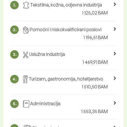
Tekstilna, kožna, odjevna industrija
1.
1 125,02 BAM
Pomoćni i niskokvalificirani poslovi
2.
1 196,51 BAM
Uslužna industrija
3.
1 469,91 BAM
Turizam, gastronomija, hotelijerstvo
4.
1 510,50 BAM
Administracija
5.
1 553,35 BAM