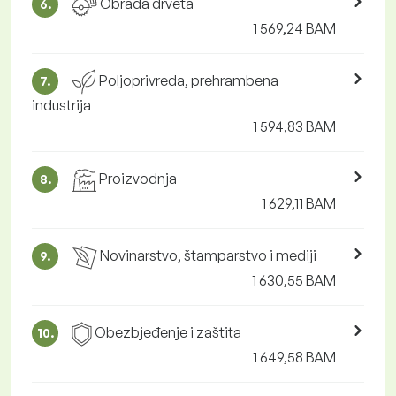
Obrada drveta
6.
1 569,24 BAM
Poljoprivreda, prehrambena
7.
industrija
1 594,83 BAM
Proizvodnja
8.
1 629,11 BAM
Novinarstvo, štamparstvo i mediji
9.
1 630,55 BAM
Obezbjeđenje i zaštita
10.
1 649,58 BAM