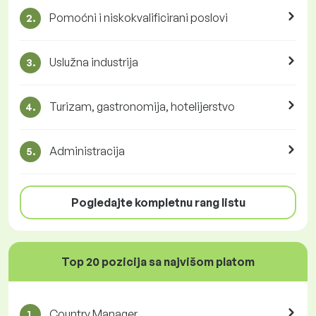
Pomoćni i niskokvalificirani poslovi
2.
Uslužna industrija
3.
Turizam, gastronomija, hotelijerstvo
4.
Administracija
5.
Pogledajte kompletnu rang listu
Top 20 pozicija sa najvišom platom
Country Manager
1.