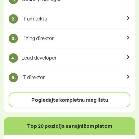
IT arhitekta
2.
Lizing direktor
3.
Lead developer
4.
IT direktor
5.
Pogledajte kompletnu rang listu
Top 20 pozicija sa najnižom platom