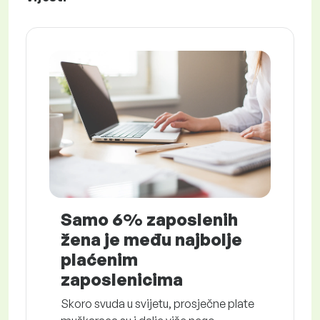
Samo 6% zaposlenih
žena je među najbolje
plaćenim
zaposlenicima
Skoro svuda u svijetu, prosječne plate