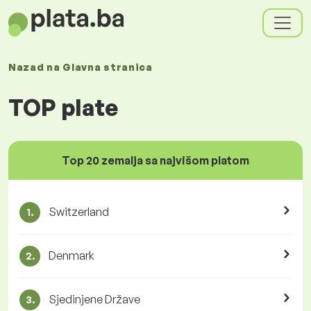
Nazad na
Glavna stranica
TOP plate
Top 20 zemalja sa najvišom platom
Switzerland
1.
Denmark
2.
Sjedinjene Države
3.