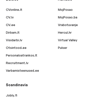
CVonline.lt
MojPosao
CV.lv
MojPosao.ba
CV.ee
Vrabotuvanje
Dirbam.lt
Hercul.hr
Visidarbi.lv
Virtual Valley
Otsintood.ee
Pulser
Personaloatrankos.lt
Recruitment.lv
Varbamisteenused.ee
Scandinavia
Jobly.fi