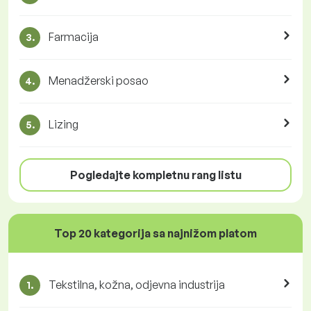
Farmacija
3.
Menadžerski posao
4.
Lizing
5.
Pogledajte kompletnu rang listu
Top 20 kategorija sa najnižom platom
Tekstilna, kožna, odjevna industrija
1.