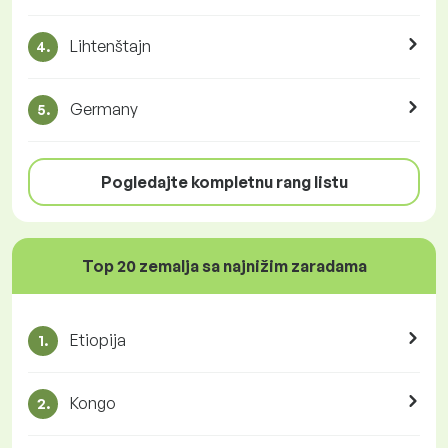
Lihtenštajn
4.
Germany
5.
Pogledajte kompletnu rang listu
Top 20 zemalja sa najnižim zaradama
Etiopija
1.
Kongo
2.