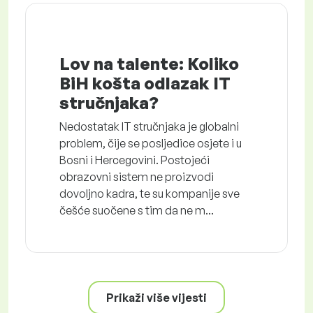
Lov na talente: Koliko
BiH košta odlazak IT
stručnjaka?
Nedostatak IT stručnjaka je globalni
problem, čije se posljedice osjete i u
Bosni i Hercegovini. Postojeći
obrazovni sistem ne proizvodi
dovoljno kadra, te su kompanije sve
češće suočene s tim da ne m...
Prikaži više vijesti