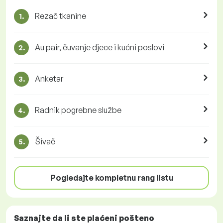
Rezač tkanine
1.
Au pair, čuvanje djece i kućni poslovi
2.
Anketar
3.
Radnik pogrebne službe
4.
Šivač
5.
Pogledajte kompletnu rang listu
Saznajte da li ste plaćeni
pošteno