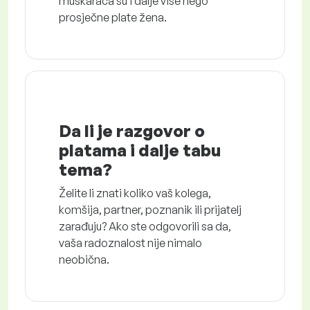
muškaraca su i dalje više nego
prosječne plate žena.
Da li je razgovor o
platama i dalje tabu
tema?
Želite li znati koliko vaš kolega,
komšija, partner, poznanik ili prijatelj
zarađuju? Ako ste odgovorili sa da,
vaša radoznalost nije nimalo
neobična.