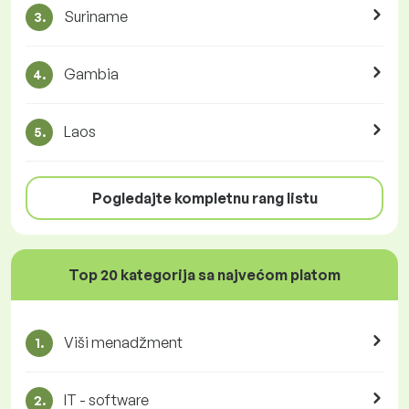
Suriname
3.
Gambia
4.
Laos
5.
Pogledajte kompletnu rang listu
Top 20 kategorija sa najvećom platom
Viši menadžment
1.
IT - software
2.