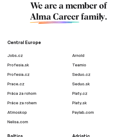
We are a member of
Alma Career
family.
Central Europe
Jobs.cz
Arnold
Profesia.sk
Teamio
Profesia.cz
Seduo.cz
Prace.cz
Seduo.sk
Práca za rohom
Platy.cz
Práce za rohem
Platy.sk
Atmoskop
Paylab.com
Nelisa.com
Baltics
Adriatic