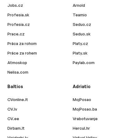
Jobs.cz
Arnold
Profesia.sk
Teamio
Profesia.cz
Seduo.cz
Prace.cz
Seduo.sk
Práca za rohom
Platy.cz
Práce za rohem
Platy.sk
Atmoskop
Paylab.com
Nelisa.com
Baltics
Adriatic
CVonline.lt
MojPosao
CV.lv
MojPosao.ba
CV.ee
Vrabotuvanje
Dirbam.lt
Hercul.hr
Visidarbi.lv
Virtual Valley