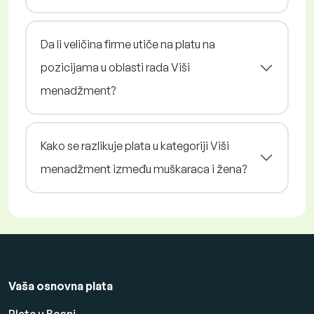
Da li veličina firme utiče na platu na
pozicijama u oblasti rada Viši
menadžment?
Kako se razlikuje plata u kategoriji Viši
menadžment između muškaraca i žena?
Vaša osnovna plata