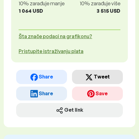
10% zarađuje manje
10% zarađuje više
1 064 USD
3 515 USD
Šta znače podaci na grafikonu?
Pristupite istraživanju plata
Share
Tweet
Share
Save
Get link