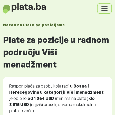
Nazad na
Plate
po pozicijama
Plate za pozicije u radnom
području Viši
menadžment
Raspon plaća za osobu koja radi
u Bosna i
Herecegovina u kategoriji Viši menadžment
je obično
od
1 064 USD
(minimalna plata )
do
3 515 USD
(najviši prosek, stvarna maksimalna
plata je veća).