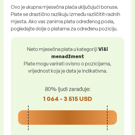
Ovo je ukupna mjesečna plaća uključujući bonuse.
Plate se drastično razlikuju između različitih radnih
mjesta. Ako vas zanima plata određenog posla,
pogledajte dolje o platama za određenu poziciju.
Neto mjesečna plata u kategoriji
Viši
menadžment
Plate mogu varirati ovisno o pozicijama,
vrijednost koja je data je indikativna.
80% ljudi zarađuje:
1 064 - 3 515 USD