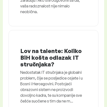
zarađuju? Ako ste odgovorili sa da,
vaša radoznalost nije nimalo
neobična.
Lov na talente: Koliko
BiH košta odlazak IT
stručnjaka?
Nedostatak IT stručnjaka je globalni
problem, čije se posljedice osjete i u
Bosni i Hercegovini. Postojeći
obrazovni sistem ne proizvodi
dovoljno kadra, te su kompanije sve
češće suočene s tim da ne m...