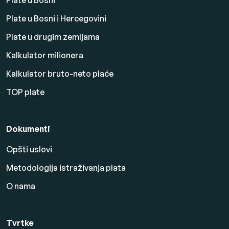
Plate u Bosni
Plate u Bosni i Hercegovini
Plate u drugim zemljama
Kalkulator milionera
Kalkulator bruto-neto plaće
TOP plate
Dokumenti
Opšti uslovi
Metodologija istraživanja plata
O nama
Tvrtke