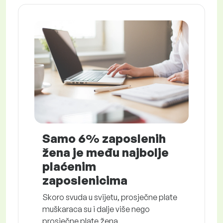
Samo 6% zaposlenih
žena je među najbolje
plaćenim
zaposlenicima
Skoro svuda u svijetu, prosječne plate
muškaraca su i dalje više nego
prosječne plate žena.