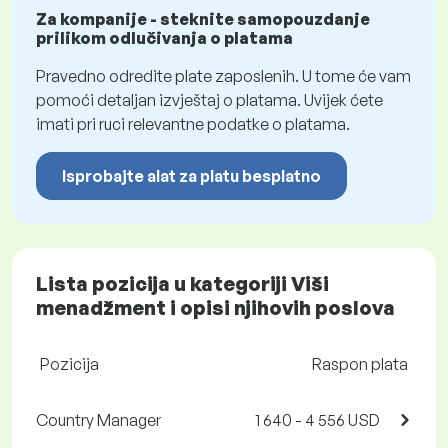
Za kompanije - steknite samopouzdanje
prilikom odlučivanja o platama
Pravedno odredite plate zaposlenih. U tome će vam
pomoći detaljan izvještaj o platama. Uvijek ćete
imati pri ruci relevantne podatke o platama.
Isprobajte alat za platu besplatno
Lista pozicija u kategoriji Viši
menadžment i opisi njihovih poslova
Pozicija
Raspon plata
Country Manager
1 640 - 4 556 USD