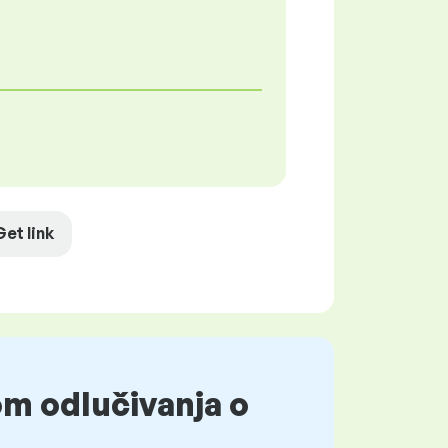
Get link
om odlučivanja o