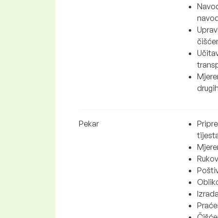
Navodn
navodn
Uprav
čišće
Učitav
transp
Mjeren
drugih
Pekar
Pripre
tijest
Mjeren
Rukov
Poštiv
Obliko
Izrada
Praćen
Čišće