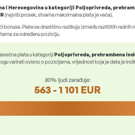
na i Herecegovina u kategoriji Poljoprivreda, prehram
UR
(najviši prosek, stvarna maksimalna plata je veća).
i bonuse. Plate se drastično razlikuju između različitih radnih
atama za određenu poziciju.
esečna plata u kategoriji
Poljoprivreda, prehrambena ind
ogu varirati ovisno o pozicijama, vrijednost koja je data je indi
80% ljudi zarađuje:
563 - 1 101 EUR