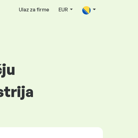
Ulaz za firme
EUR
čju
trija