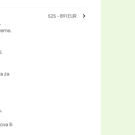
525 - 891 EUR
.
preme.
i.
va za
,
ova ili