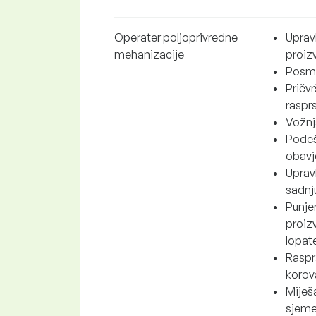
Operater poljoprivredne
Uprav
mehanizacije
proizv
Posma
Pričvr
rasprs
Vožnja
Podeš
obavj
Upravl
sadnju
Punje
proizvod
lopate 
Rasprš
korova
Miješa
sjemen