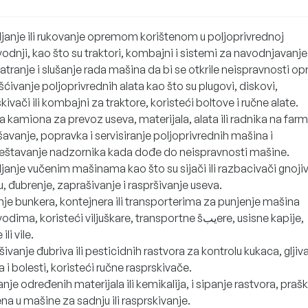
ljanje ili rukovanje opremom korištenom u poljoprivrednoj
odnji, kao što su traktori, kombajni i sistemi za navodnjavanje
tranje i slušanje rada mašina da bi se otkrile neispravnosti o
šćivanje poljoprivrednih alata kao što su plugovi, diskovi,
kivači ili kombajni za traktore, koristeći boltove i ručne alate.
 kamiona za prevoz useva, materijala, alata ili radnika na farm
avanje, popravka i servisiranje poljoprivrednih mašina i
eštavanje nadzornika kada dođe do neispravnosti mašine.
janje vučenim mašinama kao što su sijači ili razbacivači gnoji
, đubrenje, zaprašivanje i raspršivanje useva.
nje bunkera, kontejnera ili transporterima za punjenje mašina
ima, koristeći viljuškare, transportne šيبere, usisne kapije,
ili vile.
ivanje đubriva ili pesticidnih rastvora za kontrolu kukaca, gljiva
 i bolesti, koristeći ručne rasprskivače.
nje određenih materijala ili kemikalija, i sipanje rastvora, prašk
a u mašine za sadnju ili rasprskivanje.