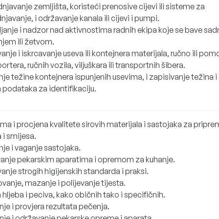
javanje zemljišta, koristeći prenosive cijevi ili sisteme za
javanje, i održavanje kanala ili cijevi i pumpi.
ljanje i nadzor nad aktivnostima radnih ekipa koje se bave sa
njem ili žetvom.
anje i iskrcavanje useva ili kontejnera materijala, ručno ili po
ortera, ručnih vozila, viljuškara ili transportnih šibera.
je težine kontejnera ispunjenih usevima, i zapisivanje težina i
 podataka za identifikaciju.
ma i procjena kvalitete sirovih materijala i sastojaka za pripre
a i smijesa.
je i vaganje sastojaka.
anje pekarskim aparatima i opremom za kuhanje.
anje strogih higijenskih standarda i praksi.
vanje, mazanje i polijevanje tijesta.
 hljeba i peciva, kako običnih tako i specifičnih.
je i provjera rezultata pečenja.
nje i održavanje pekarske opreme i aparata.