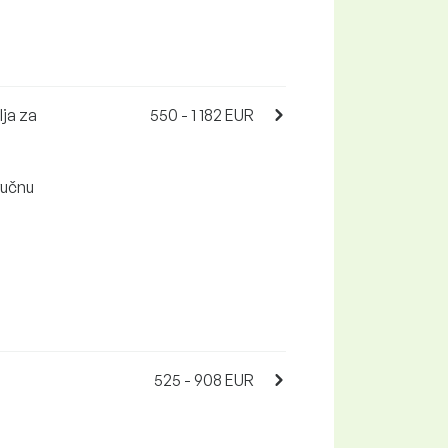
lja za
550 - 1 182 EUR
 ručnu
525 - 908 EUR