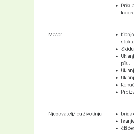
Priku
labora
Mesar
Klanj
stoku
Skidan
Uklanj
pilu.
Uklanj
Uklanj
Konač
Proiz
Njegovatelj/ica životinja
briga 
hranje
čišćen