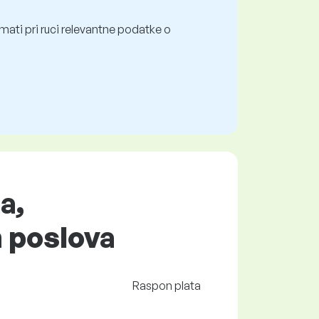
mati pri ruci relevantne podatke o
a,
h poslova
Raspon plata