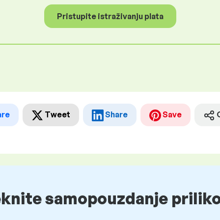
Pristupite istraživanju plata
are
Tweet
Share
Save
eknite samopouzdanje prilik