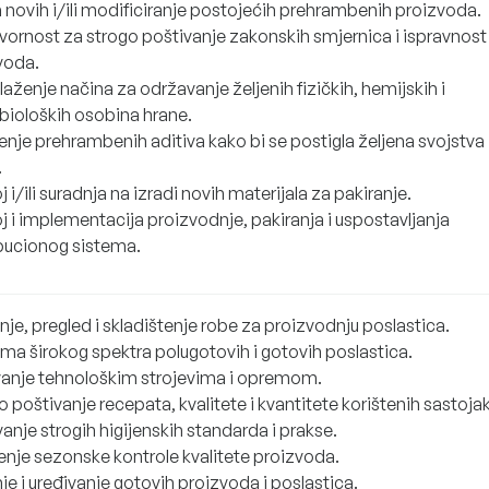
a novih i/ili modificiranje postojećih prehrambenih proizvoda.
ornost za strogo poštivanje zakonskih smjernica i ispravnost
voda.
aženje načina za održavanje željenih fizičkih, hemijskih i
bioloških osobina hrane.
enje prehrambenih aditiva kako bi se postigla željena svojstva
.
 i/ili suradnja na izradi novih materijala za pakiranje.
j i implementacija proizvodnje, pakiranja i uspostavljanja
ibucionog sistema.
je, pregled i skladištenje robe za proizvodnju poslastica.
ema širokog spektra polugotovih i gotovih poslastica.
anje tehnološkim strojevima i opremom.
 poštivanje recepata, kvalitete i kvantitete korištenih sastoja
anje strogih higijenskih standarda i prakse.
enje sezonske kontrole kvalitete proizvoda.
e i uređivanje gotovih proizvoda i poslastica.