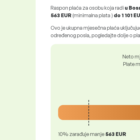
Raspon plaća za osobu koja radi
u Bos
563 EUR
(minimalna plata )
do
1 101 E
Ovo je ukupna mjesečna plaća uključujuć
određenog posla, pogledajte dolje o pl
Neto mj
Plate m
10% zarađuje manje
563 EUR