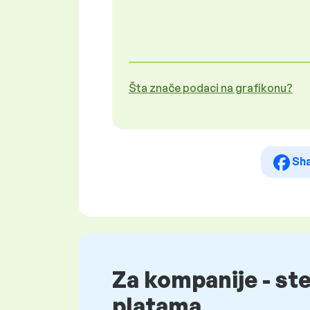
Šta znače podaci na grafikonu?
Sh
Za kompanije - st
platama