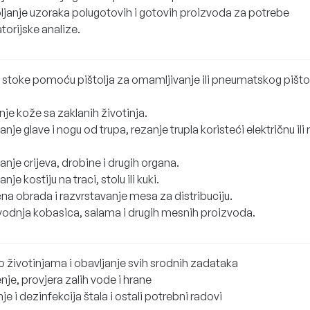
pljanje uzoraka polugotovih i gotovih proizvoda za potrebe
torijske analize.
e stoke pomoću pištolja za omamljivanje ili pneumatskog pišto
.
je kože sa zaklanih životinja.
anje glave i nogu od trupa, rezanje trupla koristeći električnu ili
anje crijeva, drobine i drugih organa.
anje kostiju na traci, stolu ili kuki.
na obrada i razvrstavanje mesa za distribuciju.
vodnja kobasica, salama i drugih mesnih proizvoda.
o životinjama i obavljanje svih srodnih zadataka
nje, provjera zalih vode i hrane
je i dezinfekcija štala i ostali potrebni radovi