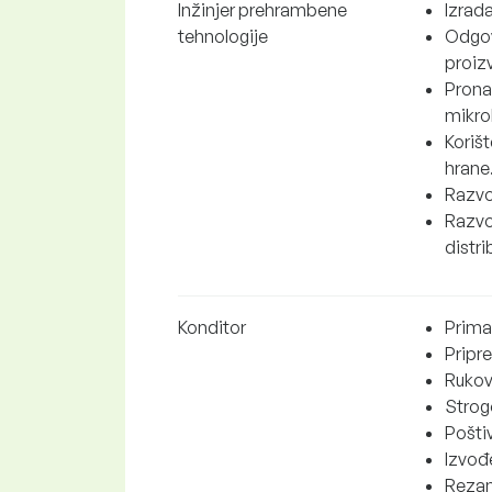
Inžinjer prehrambene
Izrad
tehnologije
Odgov
proiz
Pronal
mikro
Korišt
hrane
Razvoj
Razvo
distr
Konditor
Priman
Pripr
Rukov
Strogo
Poštiv
Izvođ
Rezanj