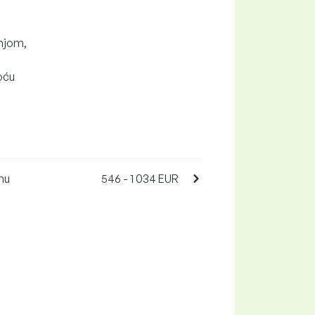
dnjom,
moću
mu
546 - 1 034 EUR