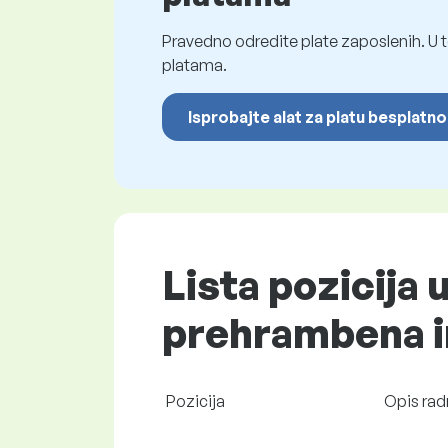
Pravedno odredite plate zaposlenih. U t
platama.
Isprobajte alat za platu besplatno
Lista pozicija 
prehrambena ind
Pozicija
Opis rad