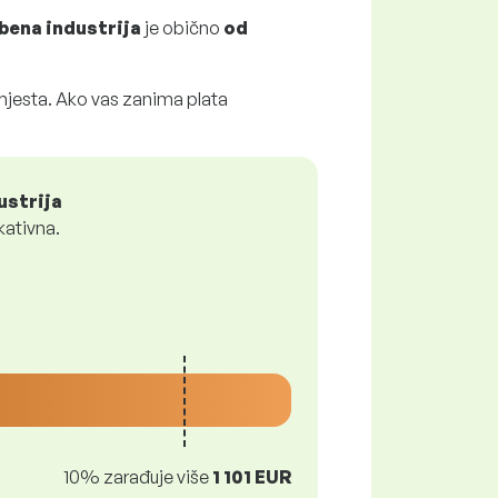
bena industrija
je obično
od
 mjesta. Ako vas zanima plata
ustrija
kativna.
10% zarađuje više
1 101 EUR