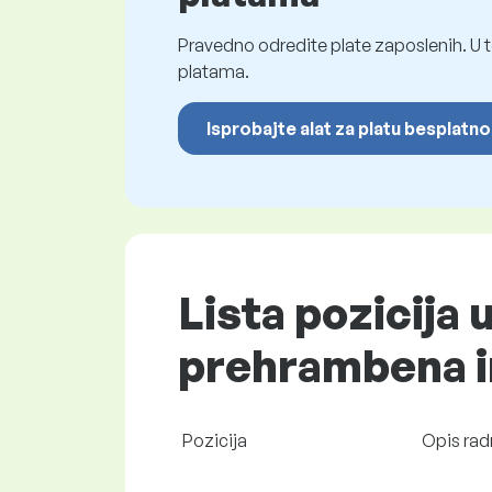
Pravedno odredite plate zaposlenih. U t
platama.
Isprobajte alat za platu besplatno
Lista pozicija 
prehrambena ind
Pozicija
Opis rad