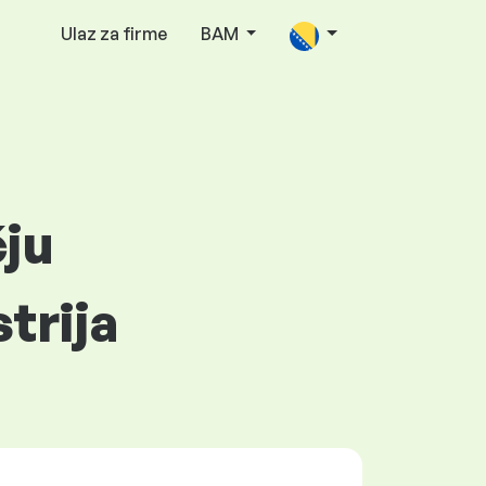
Ulaz za firme
BAM
čju
trija