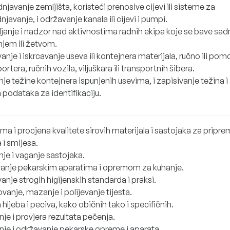
javanje zemljišta, koristeći prenosive cijevi ili sisteme za
javanje, i održavanje kanala ili cijevi i pumpi.
ljanje i nadzor nad aktivnostima radnih ekipa koje se bave sa
njem ili žetvom.
anje i iskrcavanje useva ili kontejnera materijala, ručno ili po
ortera, ručnih vozila, viljuškara ili transportnih šibera.
je težine kontejnera ispunjenih usevima, i zapisivanje težina i
 podataka za identifikaciju.
ma i procjena kvalitete sirovih materijala i sastojaka za pripre
a i smijesa.
je i vaganje sastojaka.
anje pekarskim aparatima i opremom za kuhanje.
anje strogih higijenskih standarda i praksi.
vanje, mazanje i polijevanje tijesta.
 hljeba i peciva, kako običnih tako i specifičnih.
je i provjera rezultata pečenja.
nje i održavanje pekarske opreme i aparata.