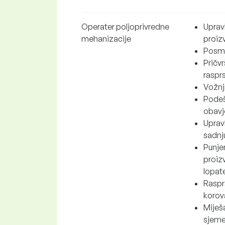
Operater poljoprivredne
Uprav
mehanizacije
proizv
Posma
Pričvr
rasprs
Vožnja
Podeš
obavj
Upravl
sadnju
Punje
proizvod
lopate 
Rasprš
korova
Miješa
sjemen