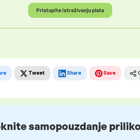
Pristupite istraživanju plata
are
Tweet
Share
Save
eknite samopouzdanje prilik