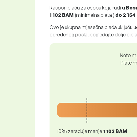
Raspon plaća za osobu koja radi
u Bos
1 102 BAM
(minimalna plata )
do
2 15
Ovo je ukupna mjesečna plaća uključujuć
određenog posla, pogledajte dolje o pl
Neto mj
Plate m
10% zarađuje manje
1 102 BAM