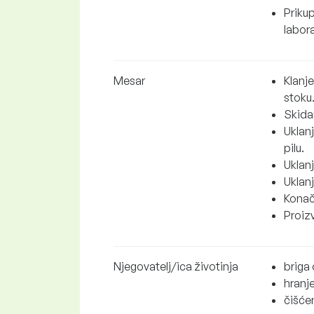
Priku
labora
Mesar
Klanj
stoku
Skidan
Uklanj
pilu.
Uklanj
Uklanj
Konač
Proiz
Njegovatelj/ica životinja
briga 
hranje
čišćen