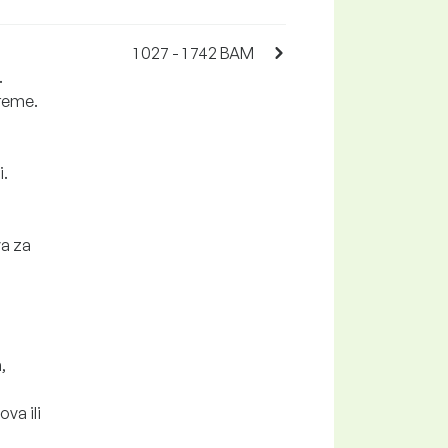
1 027 - 1 742 BAM
.
preme.
i.
va za
,
ova ili