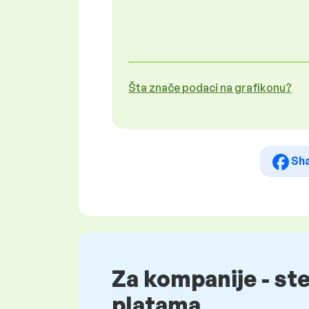
Šta znače podaci na grafikonu?
Sh
Za kompanije - st
platama