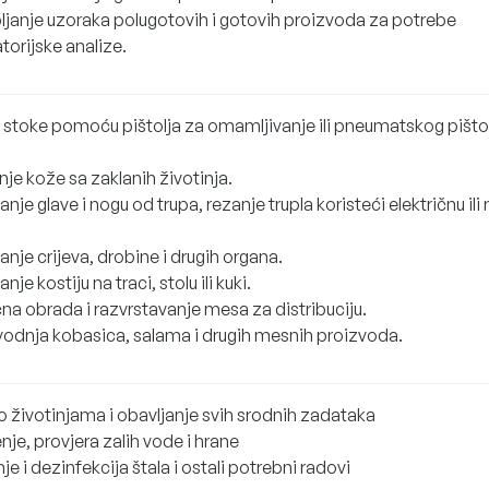
pljanje uzoraka polugotovih i gotovih proizvoda za potrebe
torijske analize.
e stoke pomoću pištolja za omamljivanje ili pneumatskog pišto
.
je kože sa zaklanih životinja.
anje glave i nogu od trupa, rezanje trupla koristeći električnu ili
anje crijeva, drobine i drugih organa.
anje kostiju na traci, stolu ili kuki.
na obrada i razvrstavanje mesa za distribuciju.
vodnja kobasica, salama i drugih mesnih proizvoda.
o životinjama i obavljanje svih srodnih zadataka
nje, provjera zalih vode i hrane
je i dezinfekcija štala i ostali potrebni radovi