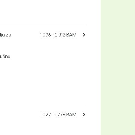
lja za
1 076 - 2 312 BAM
 ručnu
1 027 - 1 776 BAM