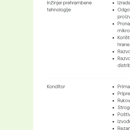
Inžinjer prehrambene
Izrad
tehnologije
Odgov
proiz
Pronal
mikro
Korišt
hrane
Razvoj
Razvo
distr
Konditor
Priman
Pripr
Rukov
Strogo
Poštiv
Izvođ
Rezanj