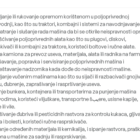
ljanje ili rukovanje opremom korištenom u poljoprivrednoj
odnji, kao što su traktori, kombajni i sistemi za navodnjavanje
tranje i slušanje rada mašina da bi se otkrile neispravnosti o
šćivanje poljoprivrednih alata kao što su plugovi, diskovi,
kivači ili kombajni za traktore, koristeći boltove i ručne alate.
 kamiona za prevoz useva, materijala, alata ili radnika na farm
avanje, popravka i servisiranje poljoprivrednih mašina i
eštavanje nadzornika kada dođe do neispravnosti mašine.
janje vučenim mašinama kao što su sijači ili razbacivači gnoji
, đubrenje, zaprašivanje i raspršivanje useva.
nje bunkera, kontejnera ili transporterima za punjenje mašina
ima, koristeći viljuškare, transportne šيبere, usisne kapije,
ili vile.
ivanje đubriva ili pesticidnih rastvora za kontrolu kukaca, gljiva
 i bolesti, koristeći ručne rasprskivače.
nje određenih materijala ili kemikalija, i sipanje rastvora, prašk
a u mašine za sadnju ili rasprskivanje.