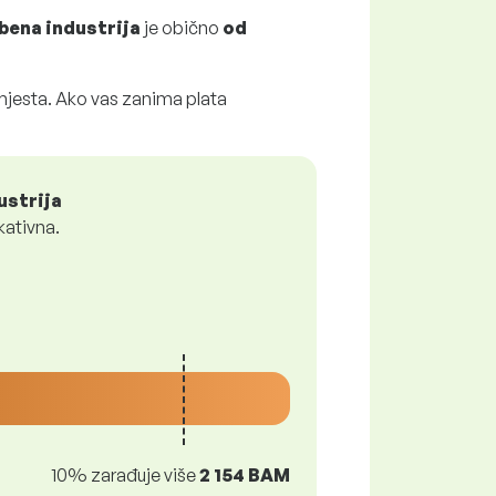
bena industrija
je obično
od
 mjesta. Ako vas zanima plata
ustrija
kativna.
10% zarađuje više
2 154 BAM