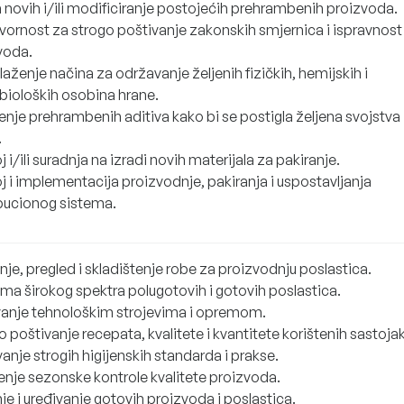
a novih i/ili modificiranje postojećih prehrambenih proizvoda.
ornost za strogo poštivanje zakonskih smjernica i ispravnost
voda.
aženje načina za održavanje željenih fizičkih, hemijskih i
bioloških osobina hrane.
enje prehrambenih aditiva kako bi se postigla željena svojstva
.
 i/ili suradnja na izradi novih materijala za pakiranje.
j i implementacija proizvodnje, pakiranja i uspostavljanja
ibucionog sistema.
je, pregled i skladištenje robe za proizvodnju poslastica.
ema širokog spektra polugotovih i gotovih poslastica.
anje tehnološkim strojevima i opremom.
 poštivanje recepata, kvalitete i kvantitete korištenih sastoja
anje strogih higijenskih standarda i prakse.
enje sezonske kontrole kvalitete proizvoda.
e i uređivanje gotovih proizvoda i poslastica.