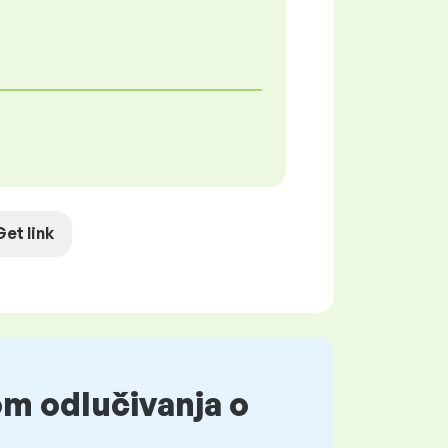
Get link
om odlučivanja o