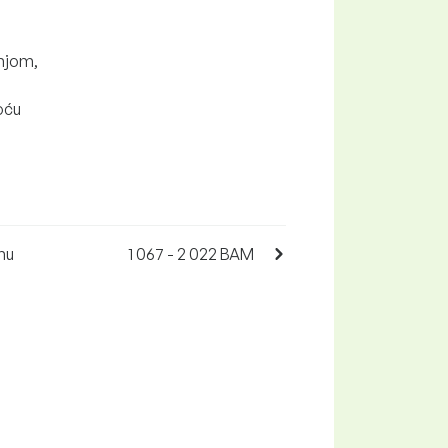
dnjom,
moću
mu
1 067 - 2 022 BAM