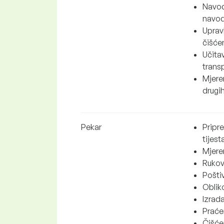
Navodn
navodn
Uprav
čišće
Učitav
transp
Mjeren
drugih
Pekar
Pripre
tijest
Mjeren
Rukov
Poštiv
Obliko
Izrada
Praćen
Čišće