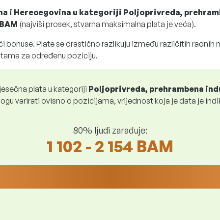
na i Herecegovina u kategoriji Poljoprivreda, prehram
4 BAM
(najviši prosek, stvarna maksimalna plata je veća).
i bonuse. Plate se drastično razlikuju između različitih radnih
atama za određenu poziciju.
esečna plata u kategoriji
Poljoprivreda, prehrambena ind
ogu varirati ovisno o pozicijama, vrijednost koja je data je indi
80% ljudi zarađuje:
1 102 - 2 154 BAM